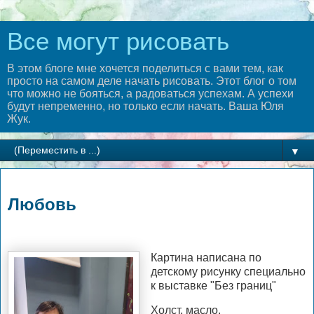
Все могут рисовать
В этом блоге мне хочется поделиться с вами тем, как
просто на самом деле начать рисовать. Этот блог о том
что можно не бояться, а радоваться успехам. А успехи
будут непременно, но только если начать. Ваша Юля
Жук.
▼
понедельник, 19 октября 2020 г.
Любовь
Картина написана по
детскому рисунку специально
к выставке "Без границ"
Холст, масло,